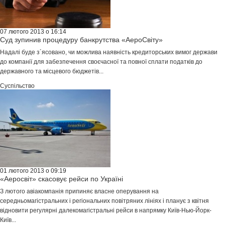
07 лютого 2013 о 16:14
Суд зупинив процедуру банкрутства «АероСвіту»
Надалі буде з´ясовано, чи можлива наявність кредиторських вимог держави
до компанії для забезпечення своєчасної та повної сплати податків до
державного та місцевого бюджетів...
Суспільство
01 лютого 2013 о 09:19
«Аеросвіт» скасовує рейси по Україні
З лютого авіакомпанія припиняє власне оперування на
середньомагістральних і регіональних повітряних лініях і планує з квітня
відновити регулярні далекомагістральні рейси в напрямку Київ-Нью-Йорк-
Київ...