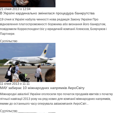
21 січня 2013 о 12:04
В Україні кардинально змінилася процедура банкрутства
19 січня в Україні набула чинності нова редакція Закону України Про
відновлення платоспроможності боржника або визнання його банкрутом,
повідомили Корреспондент.biz у юридичній компанії Алексєєв, Боярчуков і
Партнери.
Суспільство
11 січня 2013 о 11:11
МАУ забирає 10 міжнародних напрямків АероСвіту
Міжнародні авіалінії України оголосили про початок продажів квитків з початку
літньої навігації 2013 року на ряд нових для компанії міжнародних напрямків,
якими до останнього часу оперувала авіакомпанія АероСвіт...
Суспільство