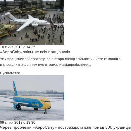
10 січня 2013 о 14:25
«АероСвіт» звільняє всіх працівників
Усіх працівників "Аеросвіту" за півтора місяці звільнять. Листи компанії з
відповідним рішенням вже отримали авіапрофспілки...
Суспільство
09 січня 2013 о 13:30
Через проблеми «АероСвіту» постраждали вже понад 300 українців