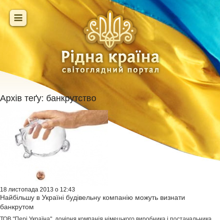
Архів теґу:
банкрутство
18 листопада 2013 о 12:43
Найбільшу в Україні будівельну компанію можуть визнати
банкрутом
ТОВ "Пері Україна", дочірня компанія німецького виробника і постачальника