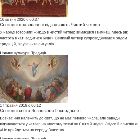
16 квітня 2020 о 00:37
Сьогодні православні відзначають Чистий четвер
У народі говорили: «Якщо в Чистий четвер вимиєшся і вимиєш, увесь рік
чистота в хаті водитися буде». Великий четвер супроводжувався рядом
традицій, вірувань та ритуалів...
Новини культури
,
Традиції
17 травня 2018 о 00:12
Сьогодні свято Вознесіння Господнього
Вознесіння належить до свят, що не має певного числа, але завжди
відзначається у четвер на шостому тижні по Світлій неділі. Звідси й прислів’я:
«Не прийдеться на середу Вшестя»...