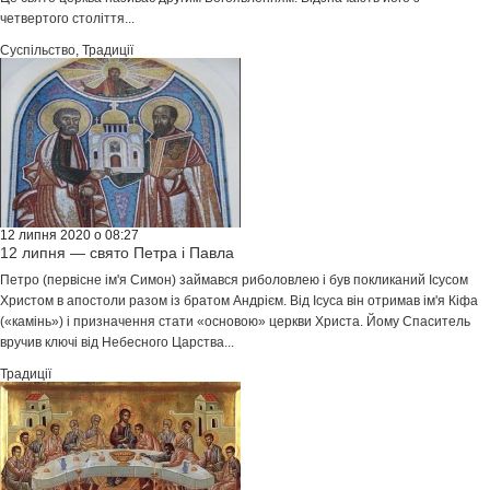
четвертого століття...
Суспільство
,
Традиції
12 липня 2020 о 08:27
12 липня — свято Петра і Павла
Петро (первісне ім'я Симон) займався риболовлею і був покликаний Ісусом
Христом в апостоли разом із братом Андрієм. Від Ісуса він отримав ім'я Кіфа
(«камінь») і призначення стати «основою» церкви Христа. Йому Спаситель
вручив ключі від Небесного Царства...
Традиції