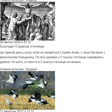
Новини культури
,
Традиції
06 квітня 2018 о 07:37
Сьогодні Страсна п’ятниця
Це єдиний день у році, коли не правиться Служба Божа, є лише Вечірня з
винесенням Плащаниці. По всіх церквах у Страсну п'ятницю замовкають
дзвони. Ні шити, ні прясти в Страсну п'ятницю не можна...
Новини культури
,
Традиції
27 вересня 2017 о 11:11