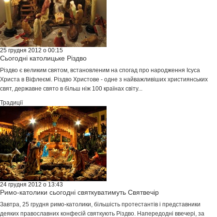
25 грудня 2012 о 00:15
Сьогодні католицьке Різдво
Різдво є великим святом, встановленим на спогад про народження Ісуса
Христа в Віфлеємі. Різдво Христове - одне з найважливіших християнських
свят, державне свято в більш ніж 100 країнах світу...
Традиції
24 грудня 2012 о 13:43
Римо-католики сьогодні святкуватимуть Святвечір
Завтра, 25 грудня римо-католики, більшість протестантів і представники
деяких православних конфесій святкують Різдво. Напередодні ввечері, за