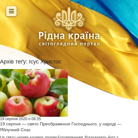
Архів теґу:
Ісус Христос
19 серпня 2020 о 08:35
19 серпня — свято Преображення Господнього, у народі —
Яблучний Спас
Це свято церква називає другим Богоявленням. Відзначають його з